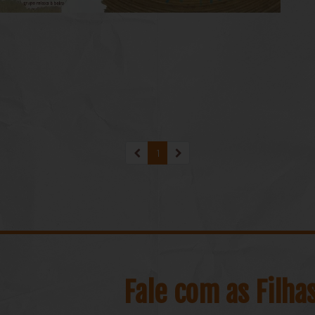
1
(atual)
Fale com as Filha