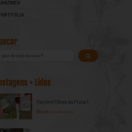
FANZINES
PORTFOLIA
uscar
ostagens + Lidas
Fanzine Filhas da Fruta 1
635
visualizações