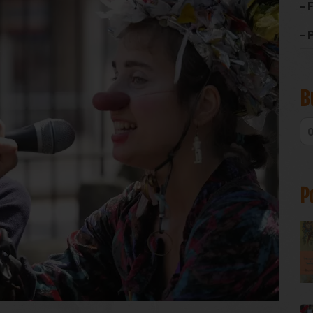
- 
- 
B
P